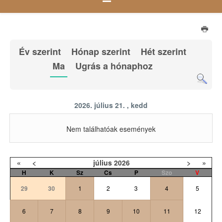
Év szerint
Hónap szerint
Hét szerint
Ma
Ugrás a hónaphoz
2026. július 21. , kedd
Nem találhatóak események
«
<
július
2026
>
»
H
K
Sz
Cs
P
Szo
V
29
30
1
2
3
4
5
6
7
8
9
10
11
12