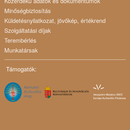
Közérdekű adatok és dokumentumok
Minőségbiztosítás
Küldetésnyilatkozat, jövőkép, értékrend
Szolgáltatási díjak
Terembérlés
Munkatársak
Támogatók: