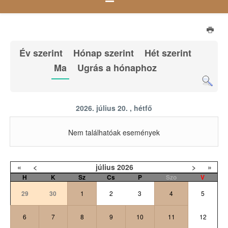
Év szerint
Hónap szerint
Hét szerint
Ma
Ugrás a hónaphoz
2026. július 20. , hétfő
Nem találhatóak események
«
<
július
2026
>
»
H
K
Sz
Cs
P
Szo
V
29
30
1
2
3
4
5
6
7
8
9
10
11
12