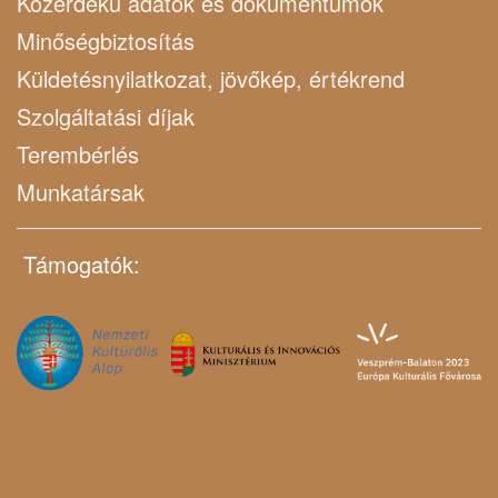
Közérdekű adatok és dokumentumok
Minőségbiztosítás
Küldetésnyilatkozat, jövőkép, értékrend
Szolgáltatási díjak
Terembérlés
Munkatársak
Támogatók: