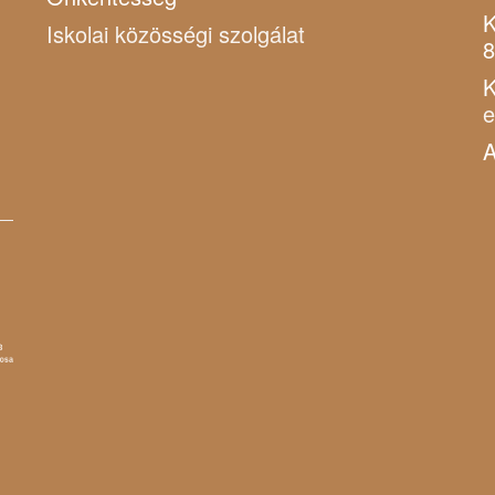
K
Iskolai közösségi szolgálat
8
K
A