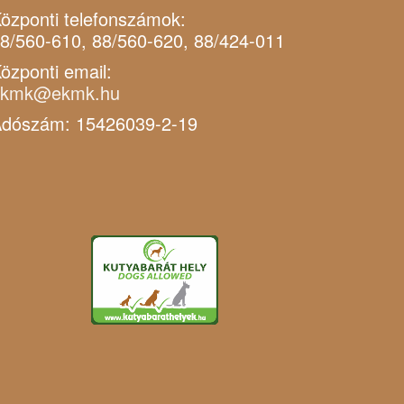
özponti telefonszámok:
8/560-610, 88/560-620, 88/424-011
özponti email:
ekmk@ekmk.hu
dószám: 15426039-2-19