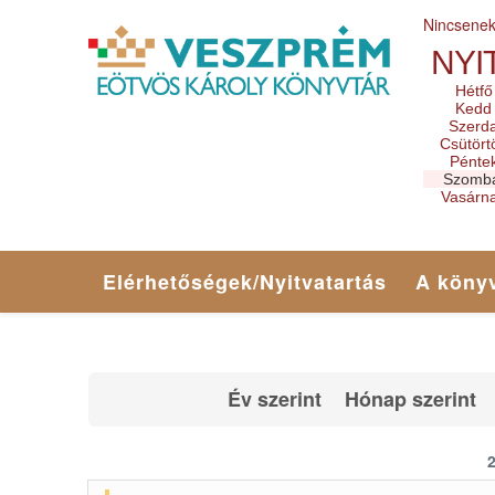
Nincsene
NYI
Hétfő
Kedd
Szerd
Csütört
Pénte
Szomb
Vasárn
Elérhetőségek/Nyitvatartás
A könyv
Év szerint
Hónap szerint
2