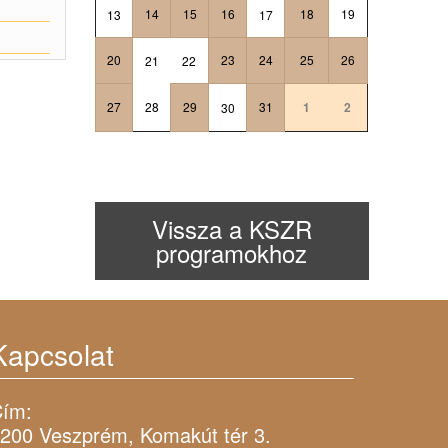
14
15
16
18
19
13
17
20
23
24
25
26
21
22
27
28
29
31
1
2
30
Vissza a KSZR
programokhoz
Kapcsolat
ím:
200 Veszprém, Komakút tér 3.