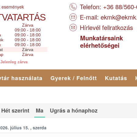
Telefon: +36 88/560
k események
TVATARTÁS
E-mail:
ekmk@ekmk
Zárva
Hírlevél feliratkozás
09:00 - 18:00
a
09:00 - 18:00
Munkatársaink
ök
09:00 - 18:00
elérhetőségei
k
09:00 - 18:00
at
Zárva
ap
Zárva
Jelenleg zárva
tár használata
Gyerek / Felnőtt
Kutatás
Hét szerint
Ma
Ugrás a hónaphoz
026. július 15. , szerda