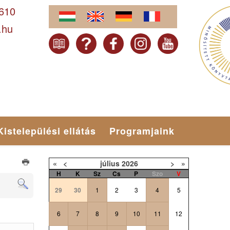
-610
.hu
Kistelepülési ellátás
Programjaink
«
<
július
2026
>
»
H
K
Sz
Cs
P
Szo
V
29
30
1
2
3
4
5
6
7
8
9
10
11
12