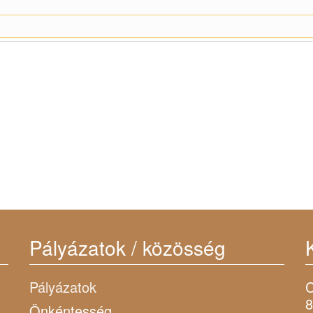
Pályázatok / közösség
Pályázatok
C
8
Önkéntesség