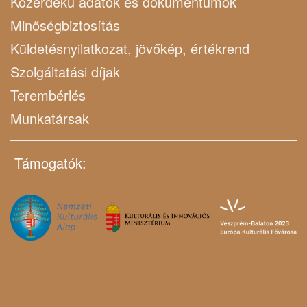
Közérdekű adatok és dokumentumok
Minőségbiztosítás
Küldetésnyilatkozat, jövőkép, értékrend
Szolgáltatási díjak
Terembérlés
Munkatársak
Támogatók: