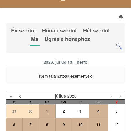
Év szerint
Hónap szerint
Hét szerint
Ma
Ugrás a hónaphoz
2026. július 13. , hétfő
Nem találhatóak események
«
<
július
2026
>
»
H
K
Sz
Cs
P
Szo
V
29
30
1
2
3
4
5
6
7
8
9
10
11
12