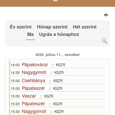
Év szerint
Hónap szerint
Hét szerint
Ma
Ugrás a hónaphoz
2026. július 11. , szombat
Pápakovácsi
14:00
:: KSZR
Nagygyimót
14:30
:: KSZR
Csehbánya
15:00
:: KSZR
Pápateszér
15:00
:: KSZR
Vaszar
15:00
:: KSZR
Pápateszér
15:20
:: KSZR
Nagygyimót
15:30
:: KSZR