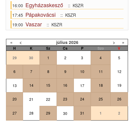
Egyházaskesző
16:00
:: KSZR
Pápakovácsi
17:45
:: KSZR
Vaszar
19:00
:: KSZR
«
<
július
2026
>
»
H
K
Sz
Cs
P
Szo
V
29
30
1
2
3
4
5
6
7
8
9
10
11
12
14
15
16
18
19
13
17
20
23
24
25
26
21
22
27
28
29
31
1
2
30