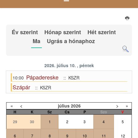
Év szerint
Hónap szerint
Hét szerint
Ma
Ugrás a hónaphoz
2026. július 10. , péntek
Pápadereske
10:00
:: KSZR
Szápár
:: KSZR
«
<
július
2026
>
»
H
K
Sz
Cs
P
Szo
V
29
30
1
2
3
4
5
6
7
8
9
10
11
12