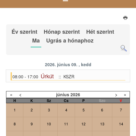
Év szerint
Hónap szerint
Hét szerint
Ma
Ugrás a hónaphoz
2026. június 09. , kedd
Úrkút
08:00 - 17:00
:: KSZR
«
<
június
2026
>
»
H
K
Sz
Cs
P
Szo
V
1
2
3
4
5
6
7
8
9
10
11
12
13
14