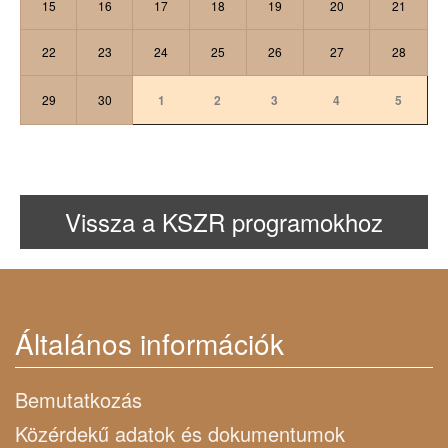
15
16
17
18
19
20
21
22
23
24
25
26
27
28
29
30
1
2
3
4
5
Vissza a KSZR programokhoz
Általános információk
Bemutatkozás
Közérdekű adatok és dokumentumok