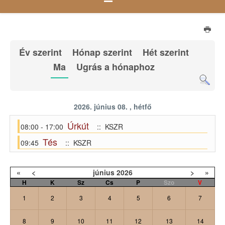
Év szerint
Hónap szerint
Hét szerint
Ma
Ugrás a hónaphoz
2026. június 08. , hétfő
Úrkút
08:00 - 17:00
:: KSZR
Tés
09:45
:: KSZR
«
<
június
2026
>
»
H
K
Sz
Cs
P
Szo
V
1
2
3
4
5
6
7
8
9
10
11
12
13
14