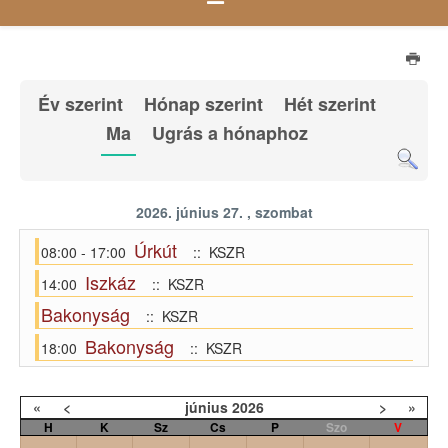
Év szerint
Hónap szerint
Hét szerint
Ma
Ugrás a hónaphoz
2026. június 27. , szombat
Úrkút
08:00 - 17:00
:: KSZR
Iszkáz
14:00
:: KSZR
Bakonyság
:: KSZR
Bakonyság
18:00
:: KSZR
«
<
június
2026
>
»
H
K
Sz
Cs
P
Szo
V