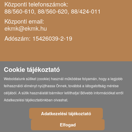
Központi telefonszámok:
88/560-610, 88/560-620, 88/424-011
Központi email:
ekmk@ekmk.hu
Adószám: 15426039-2-19
Cookie tájékoztató
Weboldalunk sütiket (cookie) használ működése folyamán, hogy a legjobb
felhasználói élményt nyújthassa Önnek, továbbá a látogatottság mérése
céljából. A sütik használatát bármikor letilthatja! Bővebb információkat erről
Adatkezelési tájékoztatónkban olvashat.
Adatkezelési tájékoztató
Elfogad
© Copyright 2021 Eötvös Károly Megyei Könyvtár