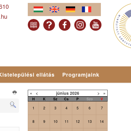
-610
.hu
Kistelepülési ellátás
Programjaink
«
<
június
2026
>
»
H
K
Sz
Cs
P
Szo
V
1
2
3
4
5
6
7
8
9
10
11
12
13
14