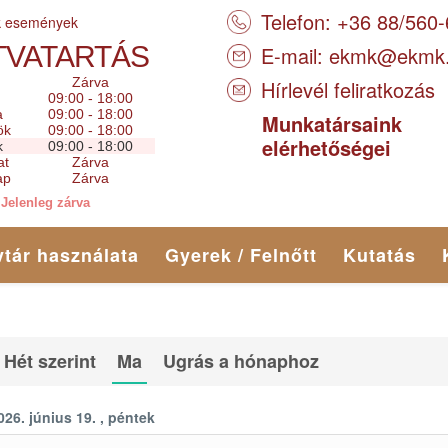
Telefon: +36 88/560
k események
TVATARTÁS
E-mail:
ekmk@ekmk
Zárva
Hírlevél feliratkozás
09:00 - 18:00
a
09:00 - 18:00
Munkatársaink
ök
09:00 - 18:00
elérhetőségei
k
09:00 - 18:00
at
Zárva
ap
Zárva
Jelenleg zárva
tár használata
Gyerek / Felnőtt
Kutatás
Hét szerint
Ma
Ugrás a hónaphoz
026. június 19. , péntek