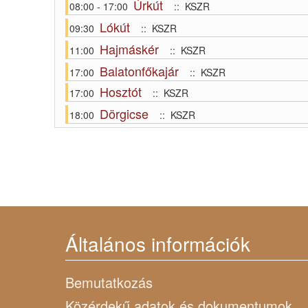
Úrkút
08:00 - 17:00
:: KSZR
Lókút
09:30
:: KSZR
Hajmáskér
11:00
:: KSZR
Balatonfőkajár
17:00
:: KSZR
Hosztót
17:00
:: KSZR
Dörgicse
18:00
:: KSZR
Általános információk
Bemutatkozás
Közérdekű adatok és dokumentumok