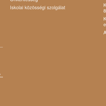
K
Iskolai közösségi szolgálat
8
K
A