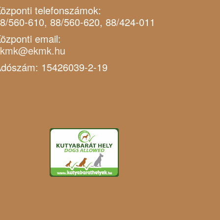
özponti telefonszámok:
8/560-610, 88/560-620, 88/424-011
özponti email:
ekmk@ekmk.hu
dószám: 15426039-2-19