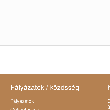
Pályázatok / közösség
Pályázatok
C
8
Önkéntesség