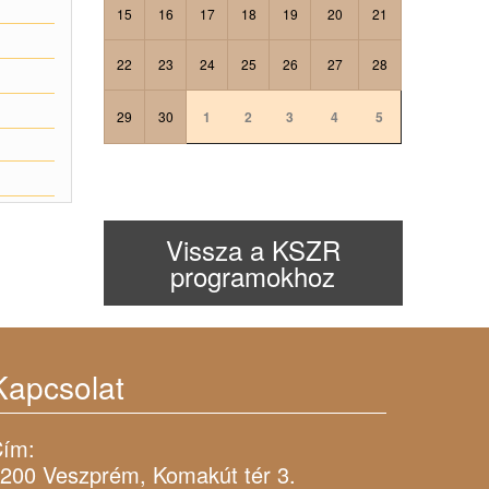
15
16
17
18
19
20
21
22
23
24
25
26
27
28
29
30
1
2
3
4
5
Vissza a KSZR
programokhoz
Kapcsolat
ím:
200 Veszprém, Komakút tér 3.