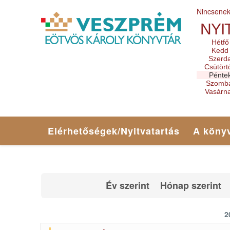
Nincsene
NYI
Hétfő
Kedd
Szerd
Csütört
Pénte
Szomb
Vasárn
Elérhetőségek/Nyitvatartás
A könyv
Év szerint
Hónap szerint
2