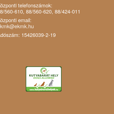
özponti telefonszámok:
8/560-610, 88/560-620, 88/424-011
özponti email:
ekmk@ekmk.hu
dószám: 15426039-2-19