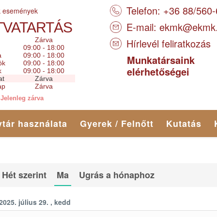
Telefon: +36 88/560
k események
TVATARTÁS
E-mail:
ekmk@ekmk
Zárva
Hírlevél feliratkozás
09:00 - 18:00
a
09:00 - 18:00
Munkatársaink
ök
09:00 - 18:00
elérhetőségei
k
09:00 - 18:00
at
Zárva
ap
Zárva
Jelenleg zárva
tár használata
Gyerek / Felnőtt
Kutatás
Hét szerint
Ma
Ugrás a hónaphoz
2025. július 29. , kedd