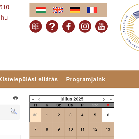
-610
.hu
Kistelepülési ellátás
Programjaink
«
<
július
2025
>
»
H
K
Sz
Cs
P
Szo
V
30
1
2
3
4
5
6
7
8
9
10
11
12
13