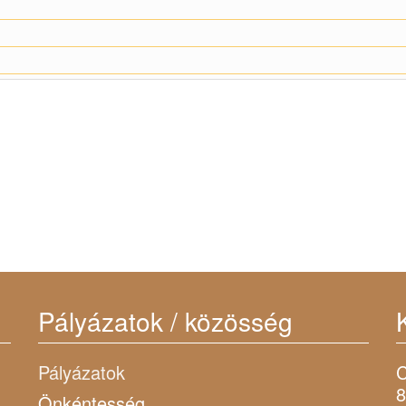
Pályázatok / közösség
Pályázatok
C
8
Önkéntesség