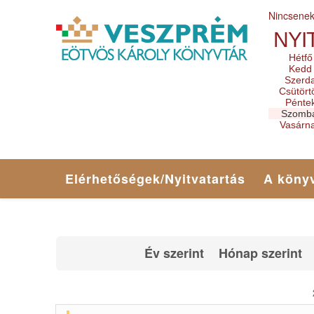
Nincsene
NYI
Hétfő
Kedd
Szerd
Csütört
Pénte
Szomb
Vasárn
Elérhetőségek/Nyitvatartás
A könyv
Év szerint
Hónap szerint