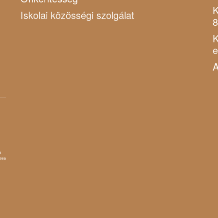
K
Iskolai közösségi szolgálat
8
K
A