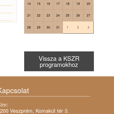
14
15
16
17
18
19
20
21
22
23
24
25
26
27
28
29
30
31
1
2
3
Vissza a KSZR
programokhoz
Kapcsolat
ím:
200 Veszprém, Komakút tér 3.