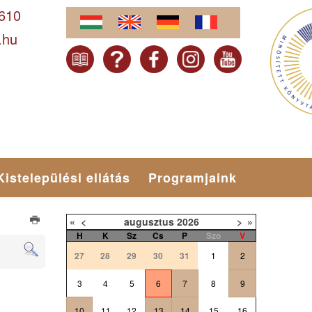
-610
.hu
Kistelepülési ellátás
Programjaink
«
<
augusztus
2026
>
»
H
K
Sz
Cs
P
Szo
V
27
28
29
30
31
1
2
3
4
5
6
7
8
9
10
11
12
13
14
15
16