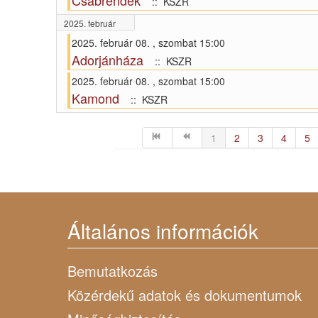
Csabrendek
:: KSZR
2025. február
2025. február 08. , szombat 15:00
Adorjánháza
:: KSZR
2025. február 08. , szombat 15:00
Kamond
:: KSZR
Pagination List Limit
1
2
3
4
5
Általános információk
Bemutatkozás
Közérdekű adatok és dokumentumok