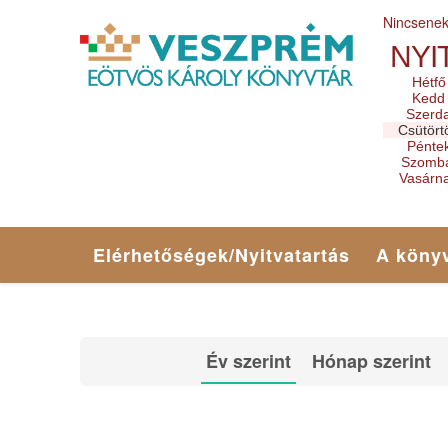
Nincsene
NYI
Hétfő
Kedd
Szerd
Csütört
Pénte
Szomb
Vasárn
Elérhetőségek/Nyitvatartás
A könyv
Év szerint
Hónap szerint