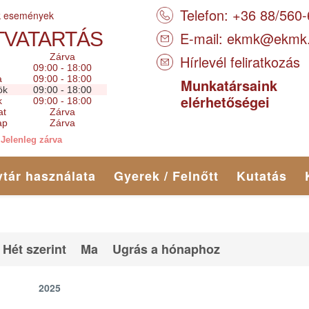
Telefon: +36 88/560
k események
TVATARTÁS
E-mail:
ekmk@ekmk
Zárva
Hírlevél feliratkozás
09:00 - 18:00
a
09:00 - 18:00
Munkatársaink
ök
09:00 - 18:00
elérhetőségei
k
09:00 - 18:00
at
Zárva
ap
Zárva
Jelenleg zárva
tár használata
Gyerek / Felnőtt
Kutatás
Hét szerint
Ma
Ugrás a hónaphoz
2025