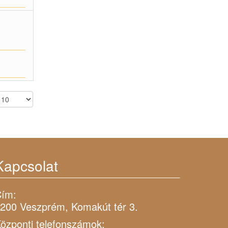
Kapcsolat
ím:
200 Veszprém, Komakút tér 3.
özponti telefonszámok: