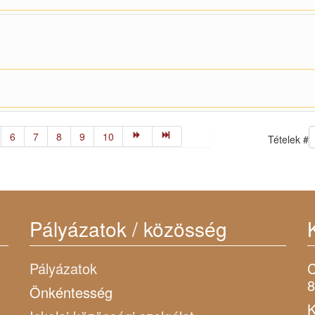
6
7
8
9
10
Tételek #
Pályázatok / közösség
Pályázatok
C
8
Önkéntesség
K