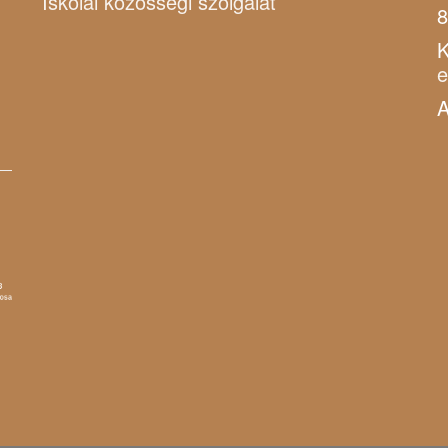
Iskolai közösségi szolgálat
8
K
A