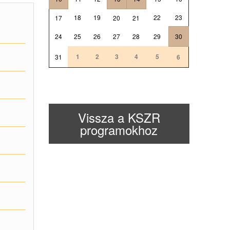
18
19
22
23
17
20
21
24
25
26
27
28
29
30
1
2
3
4
5
31
6
Vissza a KSZR
programokhoz