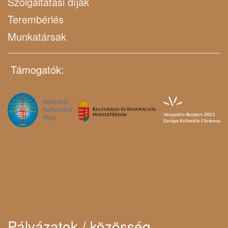
Szolgáltatási díjak
Terembérlés
Munkatársak
Támogatók:
Pályázatok / közösség