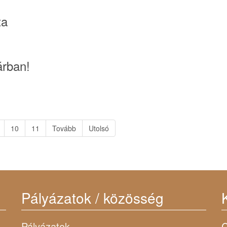
ta
rban!
10
11
Tovább
Utolsó
Pályázatok / közösség
Pályázatok
C