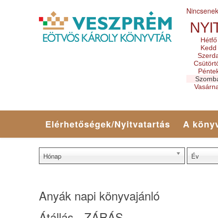
Nincsene
NYI
Hétfő
Kedd
Szerd
Csütört
Pénte
Szomb
Vasárn
Elérhetőségek/Nyitvatartás
A könyv
Hónap
Év
Anyák napi könyvajánló
Átállás - ZÁRÁS