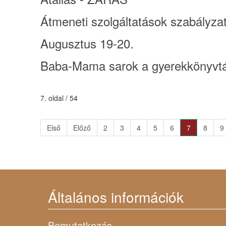
Átmeneti szolgáltatások szabályza
Augusztus 19-20.
Baba-Mama sarok a gyerekkönyvtá
7. oldal / 54
Első
Előző
2
3
4
5
6
7
8
9
Általános információk
Bemutatkozás