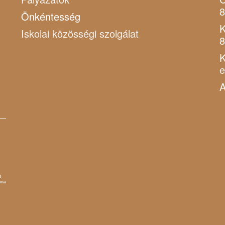
8
Önkéntesség
K
Iskolai közösségi szolgálat
8
K
A