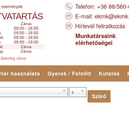
Telefon: +36 88/560
k események
TVATARTÁS
E-mail:
ekmk@ekmk
Zárva
Hírlevél feliratkozás
09:00 - 18:00
a
09:00 - 18:00
Munkatársaink
ök
09:00 - 18:00
elérhetőségei
k
09:00 - 18:00
at
Zárva
ap
Zárva
Jelenleg zárva
tár használata
Gyerek / Felnőtt
Kutatás
5
Szűrő