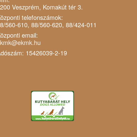
200 Veszprém, Komakút tér 3.
özponti telefonszámok:
8/560-610, 88/560-620, 88/424-011
özponti email:
ekmk@ekmk.hu
dószám: 15426039-2-19