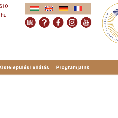
-610
.hu
Kistelepülési ellátás
Programjaink