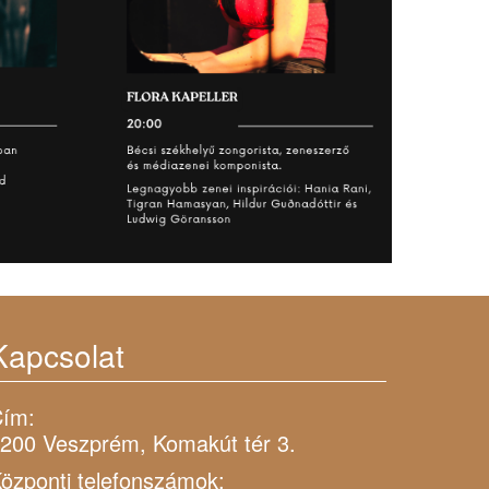
Kapcsolat
ím:
200 Veszprém, Komakút tér 3.
özponti telefonszámok: