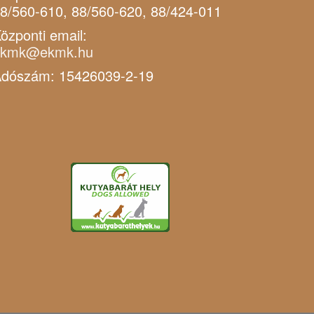
8/560-610, 88/560-620, 88/424-011
özponti email:
ekmk@ekmk.hu
dószám: 15426039-2-19