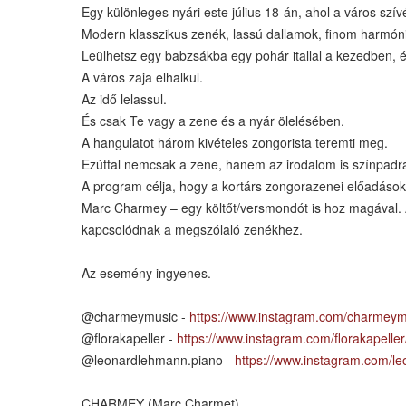
Egy különleges nyári este július 18-án, ahol a város szív
Modern klasszikus zenék, lassú dallamok, finom harmóniák
Leülhetsz egy babzsákba egy pohár itallal a kezedben, és
A város zaja elhalkul.
Az idő lelassul.
És csak Te vagy a zene és a nyár ölelésében.
A hangulatot három kivételes zongorista teremti meg.
Ezúttal nemcsak a zene, hanem az irodalom is színpadra
A program célja, hogy a kortárs zongorazenei előadásoka
Marc Charmey – egy költőt/versmondót is hoz magával. A
kapcsolódnak a megszólaló zenékhez.
Az esemény ingyenes.
@charmeymusic -
https://www.instagram.com/charmeym
@florakapeller -
https://www.instagram.com/florakapeller
@leonardlehmann.piano -
https://www.instagram.com/l
CHARMEY (Marc Charmet)