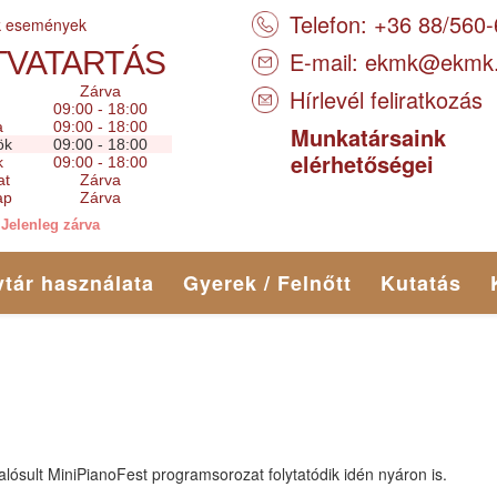
Telefon: +36 88/560
k események
TVATARTÁS
E-mail:
ekmk@ekmk
Zárva
Hírlevél feliratkozás
09:00 - 18:00
a
09:00 - 18:00
Munkatársaink
ök
09:00 - 18:00
elérhetőségei
k
09:00 - 18:00
at
Zárva
ap
Zárva
Jelenleg zárva
tár használata
Gyerek / Felnőtt
Kutatás
lósult MiniPianoFest programsorozat folytatódik idén nyáron is.