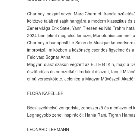
Charmey, polgári nevén Marc Charmet, francia születésű
költözve talált rá saját hangjára a modern klasszikus és 
Zenei világa Erik Satie, Yann Tiersen és Nils Frahm hat
2024-ben jelent meg első lemeze, Monotonies címmel, am
Charmey a budapesti Le Salon de Musique koncertsorozat
improvizál, miközben a közönség csendes figyelme és a t
Felolvas: Bognár Anna
Magyar–olasz szakon végzett az ELTE BTK-n, majd a Deb
ösztöndíjas és nemzetközi irodalmi díjazott, tanult Milá
című verseskötete. Jelenleg a Magyar Művészeti Akadémi
FLORA KAPELLER
Bécsi székhelyű zongorista, zeneszerző és médiazenei 
Legnagyobb zenei inspirációi: Hania Rani, Tigran Hama
LEONARD LEHMANN