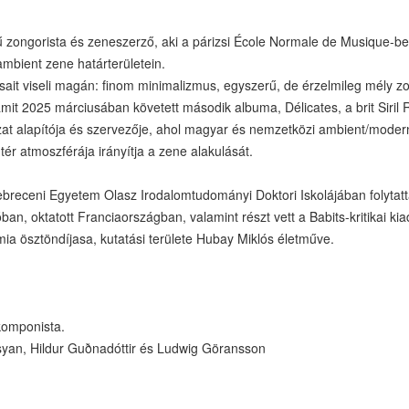
 zongorista és zeneszerző, aki a párizsi École Normale de Musique-be
ambient zene határterületein.
ásait viseli magán: finom minimalizmus, egyszerű, de érzelmileg mély 
it 2025 márciusában követett második albuma, Délicates, a brit Siril
 alapítója és szervezője, ahol magyar és nemzetközi ambient/modern k
ér atmoszférája irányítja a zene alakulását.
receni Egyetem Olasz Irodalomtudományi Doktori Iskolájában folytatt
nóban, oktatott Franciaországban, valamint részt vett a Babits-kritikai
a ösztöndíjasa, kutatási területe Hubay Miklós életműve.
komponista.
syan, Hildur Guðnadóttir és Ludwig Göransson