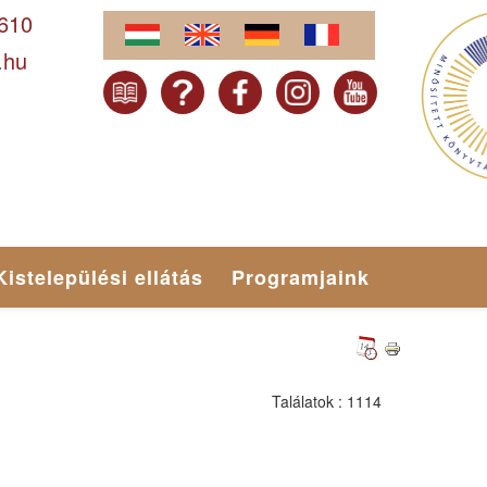
-610
.hu
Kistelepülési ellátás
Programjaink
Találatok
: 1114