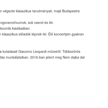
n végezte klasszikus tanulmányait, majd Budapestre
zongoramotívumok, sok csend és tér.
 Records kiadásában.
lasszikus előadók lépnek fel. Élő koncertjein gyakran
a kutatásait Giacomo Leopardi műveiről. Többszörös
 kiadás munkálataiban. 2016-ban jelent meg Nem dajka dal