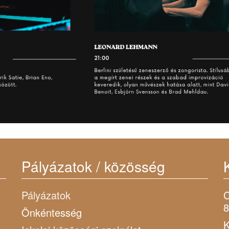
Pályázatok / közösség
Pályázatok
C
8
Önkéntesség
K