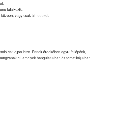
ot.
ene találkozik.
is közben, vagy csak álmodozol.
ló est jöjjön létre. Ennek érdekében egyik fellépőnk,
k hangzanak el, amelyek hangulatukban és tematikájukban