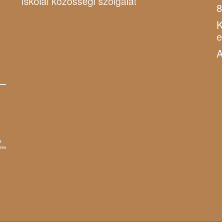
Iskolai közösségi szolgálat
8
K
A