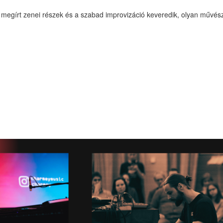
a megírt zenei részek és a szabad improvizáció keveredik, olyan művés