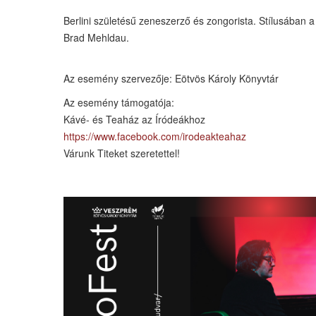
Berlini születésű zeneszerző és zongorista. Stílusában 
Brad Mehldau.
Az esemény szervezője: Eötvös Károly Könyvtár
Az esemény támogatója:
Kávé- és Teaház az Íródeákhoz
https://www.facebook.com/irodeakteahaz
Várunk Titeket szeretettel!