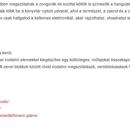
ében megszólalnak a zongorák és ezúttal költők is színesítik a hangulat
 töltik be a könyvtár nyitott udvarát, ahol a természet, a csend és a z
 csak hallgatod a kellemes elektronikát, akár rajzolhatsz, olvashatsz 
 kerül.
t irodalmi elemekkel kiegészítve egy különleges, műfajokat összekapcso
 zenei blokkok között rövid irodalmi megszólalások, versfelolvasáso
usic/
/
eonardlehmann.piano/