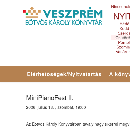
Nincsene
NYI
Hétfő
Kedd
Szerd
Csütört
Pénte
Szomb
Vasárn
Elérhetőségek/Nyitvatartás
A könyv
MiniPianoFest II.
2026. július 18. , szombat, 19:00
Az Eötvös Károly Könyvtárban tavaly nagy sikerrel megva