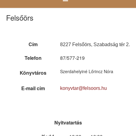
Felsőörs
Cím
8227 Felsőörs, Szabadság tér 2.
Telefon
87/577-219
Szerdahelyiné Lőrincz Nóra
Könyvtáros
E-mail cím
konyvtar@felsoors.hu
Nyitvatartás