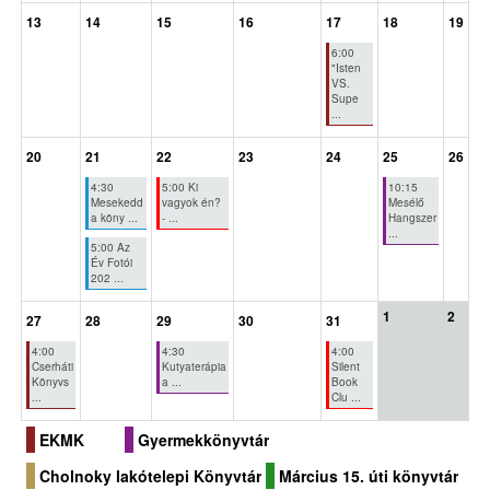
13
14
15
16
17
18
19
6:00
"Isten
VS.
Supe
...
20
21
22
23
24
25
26
4:30
5:00 Ki
10:15
Mesekedd
vagyok én?
Mesélő
a köny ...
- ...
Hangszer
...
5:00 Az
Év Fotói
202 ...
1
2
27
28
29
30
31
4:00
4:30
4:00
Cserháti
Kutyaterápia
Silent
Könyvs
a ...
Book
...
Clu ...
EKMK
Gyermekkönyvtár
Cholnoky lakótelepi Könyvtár
Március 15. úti könyvtár