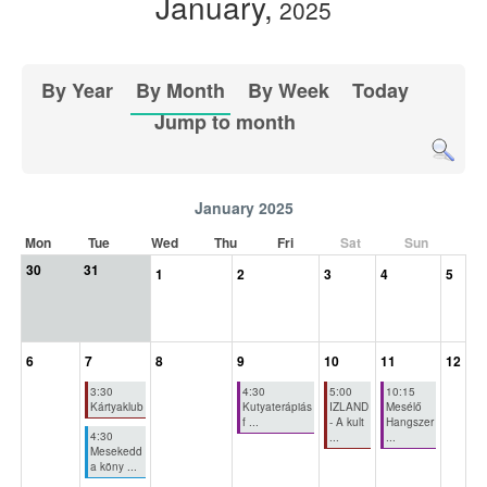
January,
2025
By Year
By Month
By Week
Today
Jump to month
January 2025
Mon
Tue
Wed
Thu
Fri
Sat
Sun
30
31
1
2
3
4
5
6
7
8
9
10
11
12
3:30
4:30
5:00
10:15
Kártyaklub
Kutyaterápiás
IZLAND
Mesélő
f ...
- A kult
Hangszer
4:30
...
...
Mesekedd
a köny ...