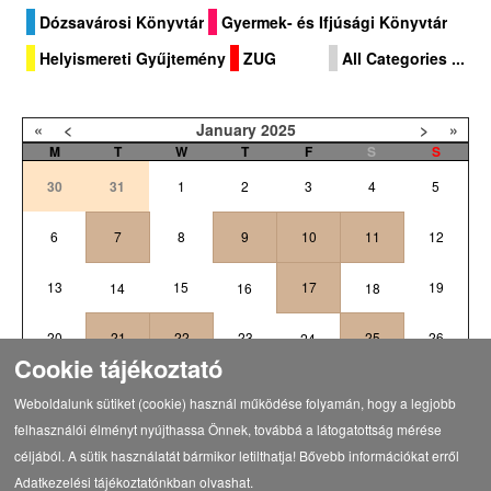
Dózsavárosi Könyvtár
Gyermek- és Ifjúsági Könyvtár
Helyismereti Gyűjtemény
ZUG
All Categories ...
«
<
January
2025
>
»
M
T
W
T
F
S
S
30
31
1
2
3
4
5
6
7
8
9
10
11
12
13
15
17
19
14
16
18
20
21
22
23
25
26
24
Cookie tájékoztató
27
29
30
31
1
2
28
Weboldalunk sütiket (cookie) használ működése folyamán, hogy a legjobb
felhasználói élményt nyújthassa Önnek, továbbá a látogatottság mérése
céljából. A sütik használatát bármikor letilthatja! Bővebb információkat erről
Adatkezelési tájékoztatónkban olvashat.