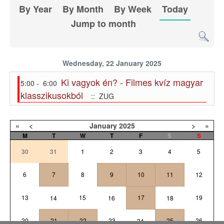
By Year
By Month
By Week
Today
Jump to month
Wednesday, 22 January 2025
Ki vagyok én? - Filmes kvíz magyar
5:00 - 6:00
klasszikusokból
:: ZUG
«
<
January
2025
>
»
M
T
W
T
F
S
S
30
31
1
2
3
4
5
6
7
8
9
10
11
12
13
15
17
19
14
16
18
20
21
22
23
25
26
24