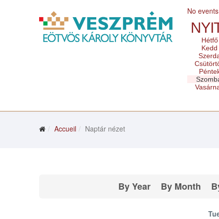
No events
NYI
Hétfő
Kedd
Szerd
Csütört
Pénte
Szomb
Vasárn
Accueil
Naptár nézet
By Year
By Month
B
Tu