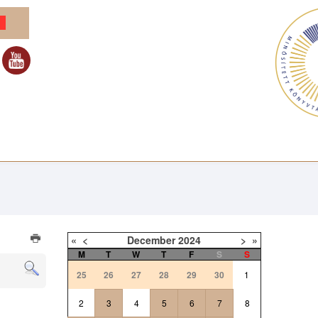
«
<
December
2024
>
»
M
T
W
T
F
S
S
25
26
27
28
29
30
1
2
3
4
5
6
7
8