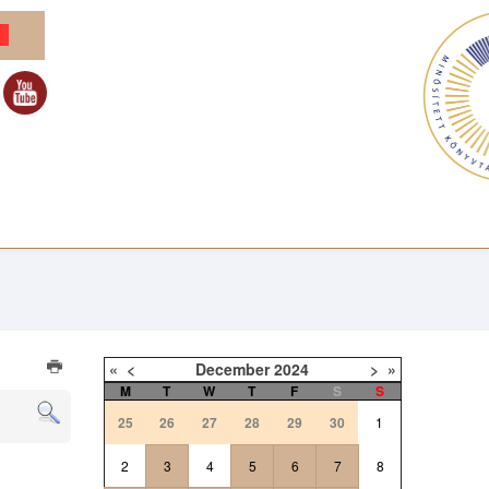
«
<
December
2024
>
»
M
T
W
T
F
S
S
25
26
27
28
29
30
1
2
3
4
5
6
7
8