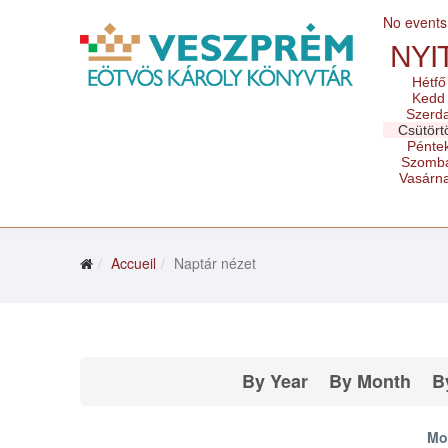
No events
NYI
Hétfő
Kedd
Szerd
Csütört
Pénte
Szomb
Vasárn
Accueil
Naptár nézet
By Year
By Month
B
Mo