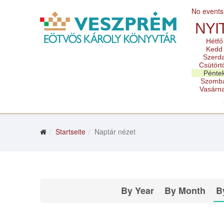
No events
NYI
Hétfő
Kedd
Szerd
Csütört
Pénte
Szomb
Vasárn
Startseite
Naptár nézet
By Year
By Month
B