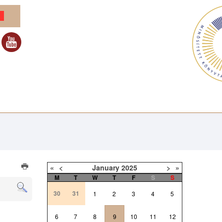
«
<
January
2025
>
»
M
T
W
T
F
S
S
30
31
1
2
3
4
5
6
7
8
9
10
11
12