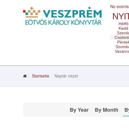
No events
NYI
Hétfő
Kedd
Szerd
Csütört
Pénte
Szomb
Vasárn
Startseite
Naptár nézet
By Year
By Month
B