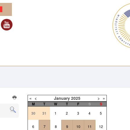
«
<
January
2025
>
»
M
T
W
T
F
S
S
30
31
1
2
3
4
5
6
7
8
9
10
11
12