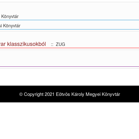
 Könyvtár
i Könyvtár
ar klasszikusokból
:: ZUG
© Copyright 2021 Eötvös Károly Megyei Könyvtár