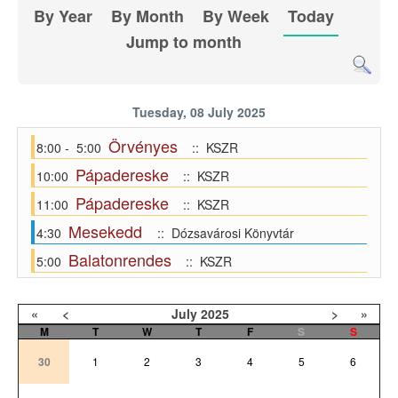
By Year
By Month
By Week
Today
Jump to month
Tuesday, 08 July 2025
Örvényes
8:00 - 5:00
:: KSZR
Pápadereske
10:00
:: KSZR
Pápadereske
11:00
:: KSZR
Mesekedd
4:30
:: Dózsavárosi Könyvtár
Balatonrendes
5:00
:: KSZR
«
<
July
2025
>
»
M
T
W
T
F
S
S
30
1
2
3
4
5
6