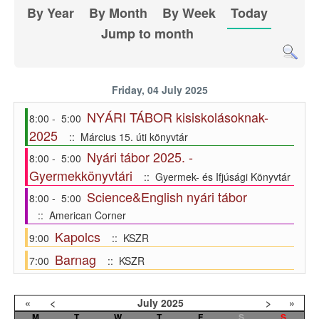
By Year
By Month
By Week
Today
Jump to month
Friday, 04 July 2025
NYÁRI TÁBOR kisiskolásoknak-
8:00 - 5:00
2025
:: Március 15. úti könyvtár
Nyári tábor 2025. -
8:00 - 5:00
Gyermekkönyvtári
:: Gyermek- és Ifjúsági Könyvtár
Science&English nyári tábor
8:00 - 5:00
:: American Corner
Kapolcs
9:00
:: KSZR
Barnag
7:00
:: KSZR
«
<
July
2025
>
»
M
T
W
T
F
S
S