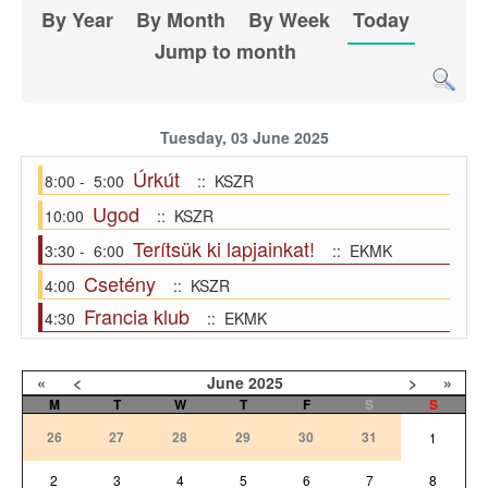
By Year
By Month
By Week
Today
Jump to month
Tuesday, 03 June 2025
Úrkút
8:00 - 5:00
:: KSZR
Ugod
10:00
:: KSZR
Terítsük ki lapjainkat!
3:30 - 6:00
:: EKMK
Csetény
4:00
:: KSZR
Francia klub
4:30
:: EKMK
«
<
June
2025
>
»
M
T
W
T
F
S
S
26
27
28
29
30
31
1
2
3
4
5
6
7
8