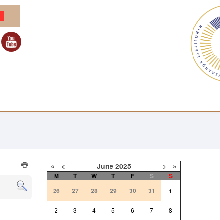
«
<
June
2025
>
»
M
T
W
T
F
S
S
26
27
28
29
30
31
1
2
3
4
5
6
7
8