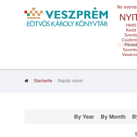
No events
NYI
Hétfő
Kedd
Szerd
Csütört
Pénte
Szomb
Vasárn
Startseite
Naptár nézet
By Year
By Month
B