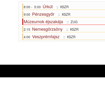
Úrkút
8:00 - 5:00
:: KSZR
Pénzesgyőr
9:00
:: KSZR
Múzeumok éjszakája
:: ZUG
Nemesgörzsöny
2:15
:: KSZR
Veszprémfajsz
4:00
:: KSZR