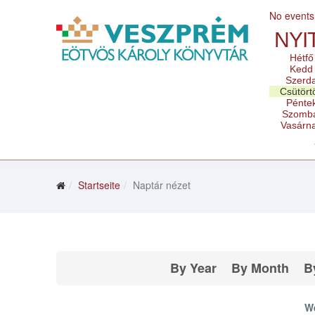
No events
NYI
Hétfő
Kedd
Szerd
Csütört
Pénte
Szomb
Vasárn
Startseite
Naptár nézet
By Year
By Month
B
We