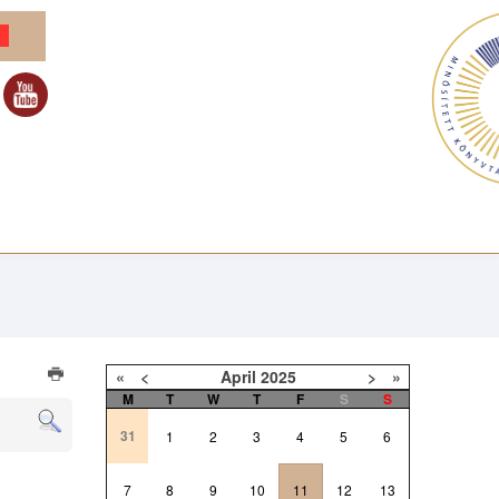
«
<
April
2025
>
»
M
T
W
T
F
S
S
31
1
2
3
4
5
6
7
8
9
10
11
12
13