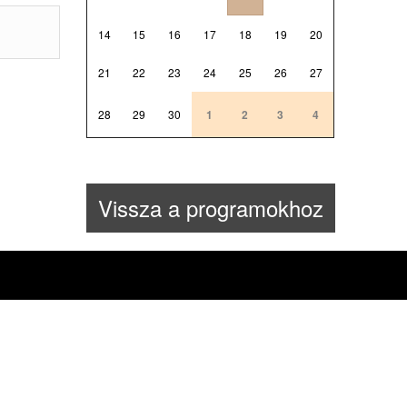
14
15
16
17
18
19
20
21
22
23
24
25
26
27
28
29
30
1
2
3
4
Vissza a programokhoz