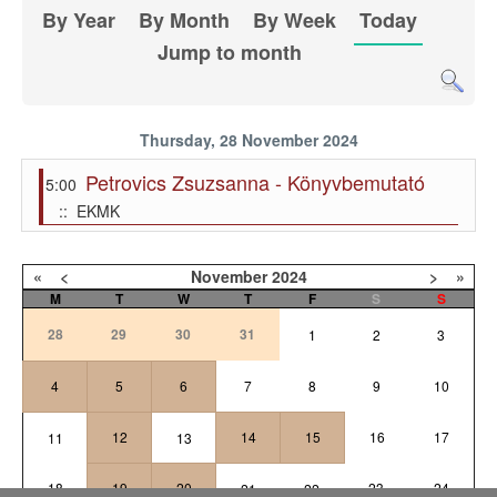
By Year
By Month
By Week
Today
Jump to month
Thursday, 28 November 2024
Petrovics Zsuzsanna - Könyvbemutató
5:00
:: EKMK
«
<
November
2024
>
»
M
T
W
T
F
S
S
28
29
30
31
1
2
3
4
5
6
7
8
9
10
12
14
15
16
17
11
13
18
19
20
23
24
21
22