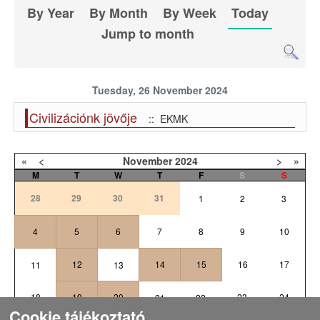
By Year
By Month
By Week
Today
Jump to month
Tuesday, 26 November 2024
Civilizációnk jövője
:: EKMK
«
<
November
2024
>
»
M
T
W
T
F
S
S
28
29
30
31
1
2
3
4
5
6
7
8
9
10
12
14
15
16
17
11
13
18
19
20
23
24
21
22
Cookie tájékoztató