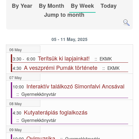
By Year
By Month
By Week
Today
Jump to month
05 - 11 May, 2025
06 May
Terítsük ki lapjainkat!
3:30 - 6:00
:: EKMK
A veszprémi Pumák története
4:30
:: EKMK
07 May
Interaktív találkozó Simonfalvi Ancsával
10:00
:: Gyermekkönyvtár
08 May
Kutyaterápiás foglalkozás
4:30
:: Gyermekkönyvtár
09 May
Ovimuzsika
10:00
:: Gyermekkönyvtár