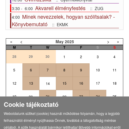
Akvarell élményfestés
3:30 - 6:00
:: ZUG
Minek nevezzelek, hogyan szólítsalak? -
4:00
Könyvbemutató
:: EKMK
«
<
May
2025
>
»
M
T
W
T
F
S
S
28
29
30
1
2
3
4
5
6
7
8
9
10
11
12
13
15
16
17
18
14
19
21
23
24
25
20
22
Cookie tájékoztató
1
26
27
28
29
30
31
Weboldalunk sütiket (cookie) használ működése folyamán, hogy a legjobb
felhasználói élményt nyújthassa Önnek, továbbá a látogatottság mérése
céljából. A sütik használatát bármikor letilthatja! Bővebb információkat erről