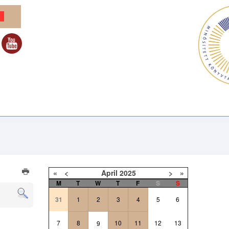
«
<
April
2025
>
»
M
T
W
T
F
S
S
31
1
2
3
4
5
6
7
8
10
11
12
13
9