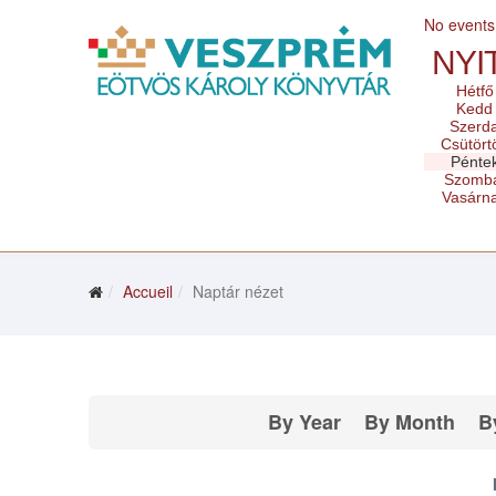
No events
NYI
Hétfő
Kedd
Szerd
Csütört
Pénte
Szomb
Vasárn
Accueil
Naptár nézet
By Year
By Month
B