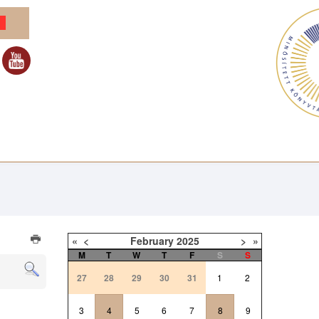
«
<
February
2025
>
»
M
T
W
T
F
S
S
27
28
29
30
31
1
2
3
4
5
6
7
8
9