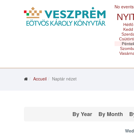
No events
NYI
Hétfő
Kedd
Szerd
Csütört
Pénte
Szomb
Vasárn
Accueil
Naptár nézet
By Year
By Month
B
Wed