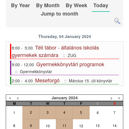
By Year
By Month
By Week
Today
Jump to month
Thursday, 04 January 2024
Téli tábor - általános iskolás
8:00 - 5:00
gyermekek számára
:: ZUG
Gyermekkönyvtári programok
9:00 - 12:00
:: Gyermekkönyvtár
Meseforgó
2:00 - 4:00
:: Március 15. úti könyvtár
«
<
January
2024
>
»
M
T
W
T
F
S
S
2
3
4
5
1
6
7
8
9
11
13
14
10
12