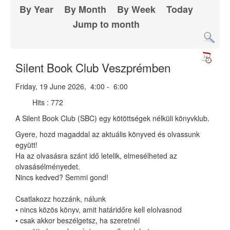
By Year
By Month
By Week
Today
Jump to month
Silent Book Club Veszprémben
Friday, 19 June 2026, 4:00 - 6:00
Hits
: 772
A Silent Book Club (SBC) egy kötöttségek nélküli könyvklub.
Gyere, hozd magaddal az aktuális könyved és olvassunk
együtt!
Ha az olvasásra szánt idő letelik, elmesélheted az
olvasásélményedet.
Nincs kedved? Semmi gond!
Csatlakozz hozzánk, nálunk
• nincs közös könyv, amit határidőre kell elolvasnod
• csak akkor beszélgetsz, ha szeretnél