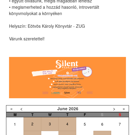
• együtt olvasunk, mégis magadban lehetsz
• megismerheted a hozzád hasonló, introvertált
könyvmolyokat a környéken
Helyszín: Eötvös Károly Könyvtár - ZUG
Várunk szeretettel!
«
<
June
2026
>
»
M
T
W
T
F
S
S
2
3
4
1
5
6
7