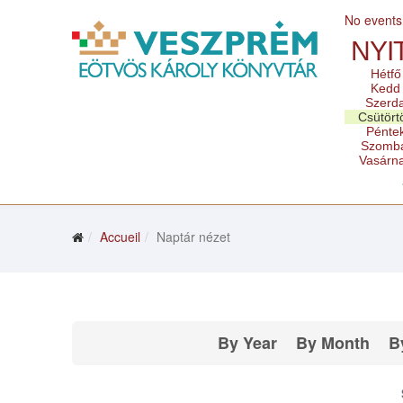
No events
NYI
Hétfő
Kedd
Szerd
Csütört
Pénte
Szomb
Vasárn
Accueil
Naptár nézet
By Year
By Month
B