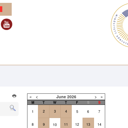
«
<
June
2026
>
»
M
T
W
T
F
S
S
2
3
4
1
5
6
7
8
9
11
12
13
14
10