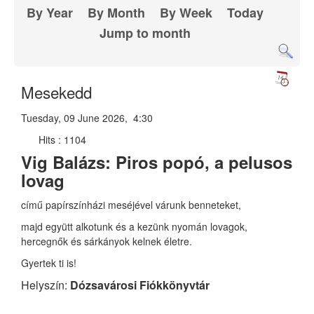
By Year
By Month
By Week
Today
Jump to month
Mesekedd
Tuesday, 09 June 2026, 4:30
Hits
: 1104
Vig Balázs: Piros popó, a pelusos
lovag
című papírszínházi meséjével várunk benneteket,
majd együtt alkotunk és a kezünk nyomán lovagok,
hercegnők és sárkányok kelnek életre.
Gyertek ti is!
Helyszín:
Dózsavárosi Fiókkönyvtár