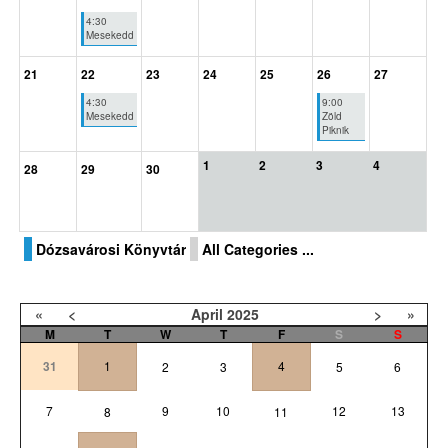
4:30
Mesekedd
21
22
23
24
25
26
27
4:30
9:00
Mesekedd
Zöld
Piknik
1
2
3
4
28
29
30
Dózsavárosi Könyvtár
All Categories ...
«
<
April
2025
>
»
M
T
W
T
F
S
S
31
1
4
2
3
5
6
7
9
10
12
13
8
11