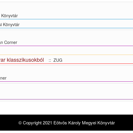
 Könyvtár
i Könyvtár
n Corner
ar klasszikusokból
:: ZUG
ner
© Copyright 2021 Eötvös Károly Megyei Könyvtár