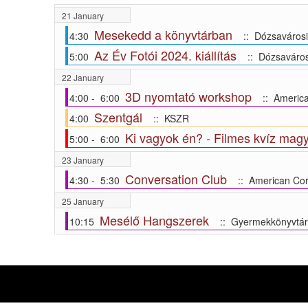
21 January
Mesekedd a könyvtárban
4:30
:: Dózsavárosi
Az Év Fotói 2024. kiállítás
5:00
:: Dózsaváros
22 January
3D nyomtató workshop
4:00 - 6:00
:: America
Szentgál
4:00
:: KSZR
Ki vagyok én? - Filmes kvíz magy
5:00 - 6:00
23 January
Conversation Club
4:30 - 5:30
:: American Cor
25 January
Mesélő Hangszerek
10:15
:: Gyermekkönyvtár