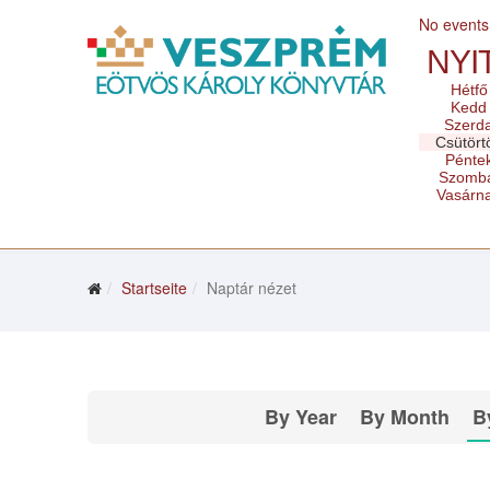
No events
NYI
Hétfő
Kedd
Szerd
Csütört
Pénte
Szomb
Vasárn
Startseite
Naptár nézet
By Year
By Month
B