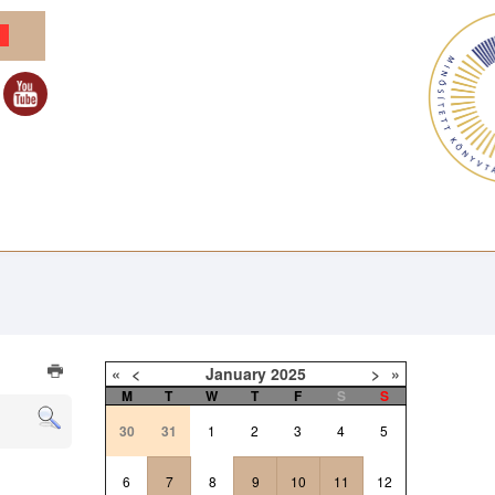
«
<
January
2025
>
»
M
T
W
T
F
S
S
30
31
1
2
3
4
5
6
7
8
9
10
11
12