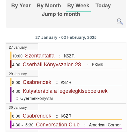
By Year
By Month
By Week
Today
Jump to month
27 January - 02 February, 2025
27 January
Szentantalfa
10:00
:: KSZR
Cserháti Könyvszalon 23.
4:00
:: EKMK
29 January
Csabrendek
8:00
:: KSZR
Kutyaterápia a legeslegkisebbeknek
4:30
:: Gyermekkönyvtár
30 January
Csabrendek
8:00
:: KSZR
Conversation Club
4:30 - 5:30
:: American Corner