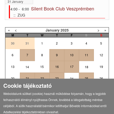
31 January
Silent Book Club Veszprémben
4:00 - 6:00
:: ZUG
«
<
January
2025
>
»
M
T
W
T
F
S
S
30
31
1
2
3
4
5
6
7
8
9
10
11
12
13
15
16
17
19
14
18
20
21
22
23
25
26
24
Cookie tájékoztató
27
29
30
31
1
2
28
Weboldalunk sütiket (cookie) használ működése folyamán, hogy a legjobb
felhasználói élményt nyújthassa Önnek, továbbá a látogatottság mérése
céljából. A sütik használatát bármikor letilthatja! Bővebb információkat erről
Adatkezelési tájékoztatónkban olvashat.