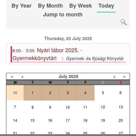
By Year
By Month
By Week
Today
Jump to month
Thursday, 03 July 2025
Nyári tábor 2025. -
8:00 - 5:00
Gyermekkönyvtári
:: Gyermek- és Ifjúsági Könyvtár
«
<
July
2025
>
»
M
T
W
T
F
S
S
30
1
2
3
4
5
6
7
12
13
8
9
10
11
14
15
16
17
18
19
20
21
22
23
24
25
26
27