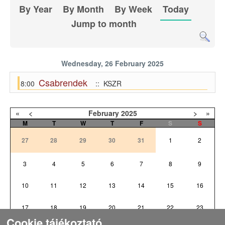
By Year
By Month
By Week
Today
Jump to month
Wednesday, 26 February 2025
Csabrendek
8:00
:: KSZR
«
<
February
2025
>
»
M
T
W
T
F
S
S
27
28
29
30
31
1
2
3
4
5
6
7
8
9
10
11
12
13
14
15
16
17
18
19
20
21
22
23
Cookie tájékoztató