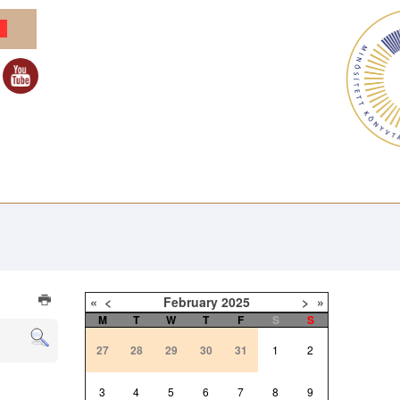
«
<
February
2025
>
»
M
T
W
T
F
S
S
27
28
29
30
31
1
2
3
4
5
6
7
8
9