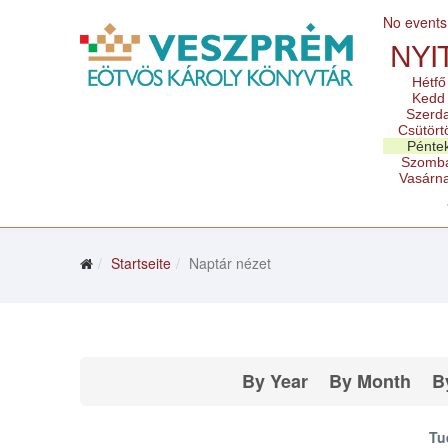
No events
NYI
Hétfő
Kedd
Szerd
Csütört
Pénte
Szomb
Vasárn
Startseite
Naptár nézet
By Year
By Month
B
Tu