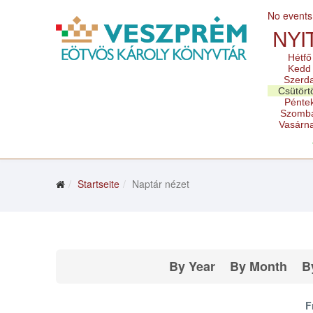
No events
NYI
Hétfő
Kedd
Szerd
Csütört
Pénte
Szomb
Vasárn
Startseite
Naptár nézet
By Year
By Month
B
F