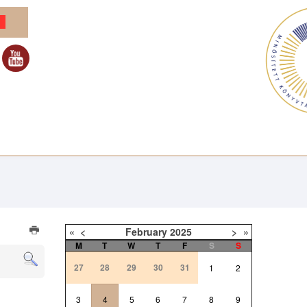
«
<
February
2025
>
»
M
T
W
T
F
S
S
27
28
29
30
31
1
2
3
4
5
6
7
8
9