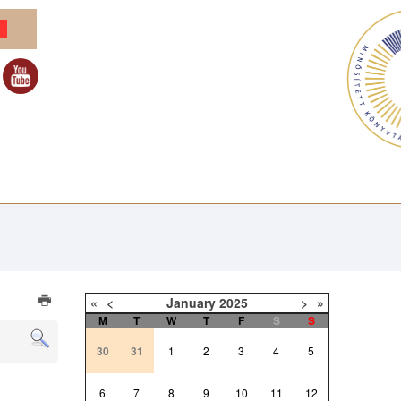
«
<
January
2025
>
»
M
T
W
T
F
S
S
30
31
1
2
3
4
5
6
7
8
9
10
11
12