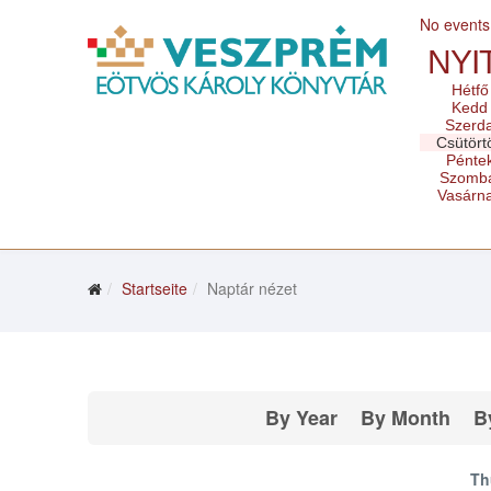
No events
NYI
Hétfő
Kedd
Szerd
Csütört
Pénte
Szomb
Vasárn
Startseite
Naptár nézet
By Year
By Month
B
Th