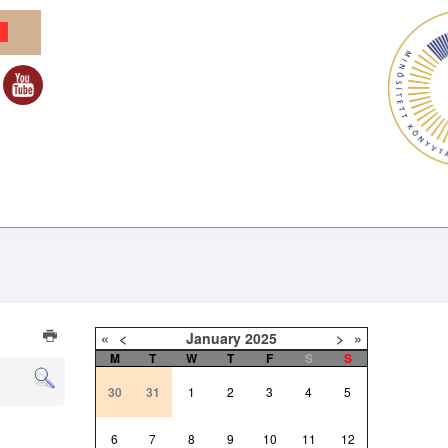
«
<
January
2025
>
»
M
T
W
T
F
S
S
30
31
1
2
3
4
5
6
7
8
9
10
11
12