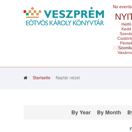
No events
NYI
Hétfő
Kedd
Szerd
Csütört
Pénte
Szomb
Vasárn
Startseite
Naptár nézet
By Year
By Month
B
F