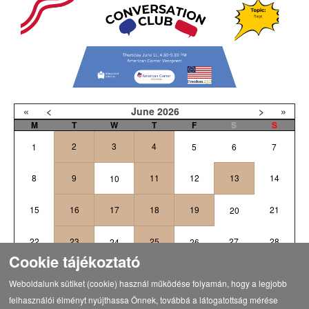
«
<
June
2026
>
»
M
T
W
T
F
S
S
2
3
4
1
5
6
7
8
9
11
12
13
14
10
15
16
17
18
19
21
20
22
23
25
27
28
24
26
Cookie tájékoztató
1
3
4
5
29
30
2
Weboldalunk sütiket (cookie) használ működése folyamán, hogy a legjobb
felhasználói élményt nyújthassa Önnek, továbbá a látogatottság mérése