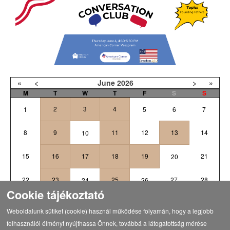
«
<
June
2026
>
»
M
T
W
T
F
S
S
2
3
4
1
5
6
7
8
9
11
12
13
14
10
15
16
17
18
19
21
20
22
23
25
27
28
24
26
Cookie tájékoztató
1
3
4
5
29
30
2
Weboldalunk sütiket (cookie) használ működése folyamán, hogy a legjobb
felhasználói élményt nyújthassa Önnek, továbbá a látogatottság mérése