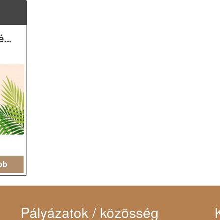
Rendhagyó Silent Book Club Veszprémben
bb
Pályázatok / közösség