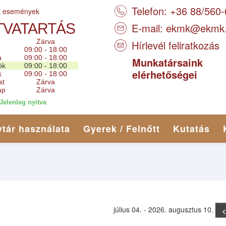
Telefon: +36 88/560
k események
TVATARTÁS
E-mail:
ekmk@ekmk
Zárva
Hírlevél feliratkozás
09:00 - 18:00
a
09:00 - 18:00
Munkatársaink
ök
09:00 - 18:00
elérhetőségei
k
09:00 - 18:00
at
Zárva
ap
Zárva
Jelenleg nyitva
tár használata
Gyerek / Felnőtt
Kutatás
július 04. - 2026. augusztus 10.