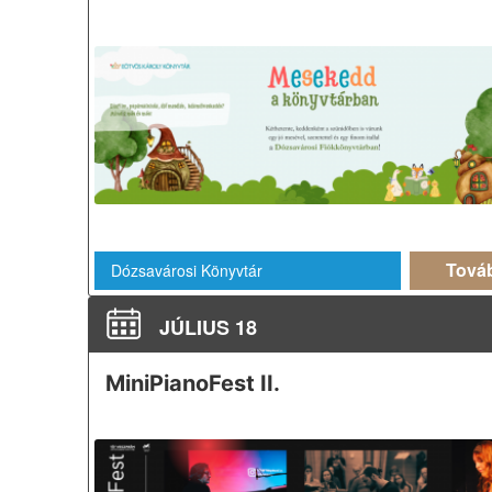
Tová
Dózsavárosi Könyvtár
JÚLIUS 18
MiniPianoFest II.