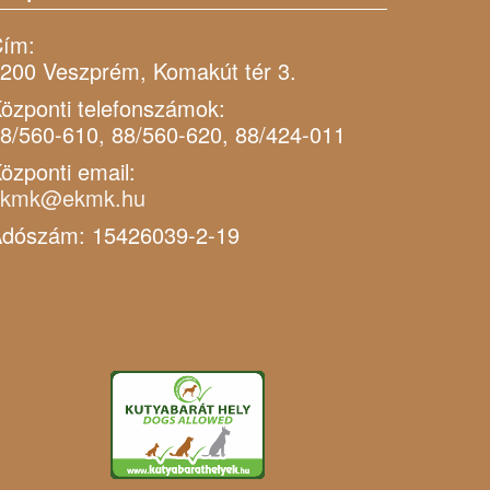
ím:
200 Veszprém, Komakút tér 3.
özponti telefonszámok:
8/560-610, 88/560-620, 88/424-011
özponti email:
ekmk@ekmk.hu
dószám: 15426039-2-19