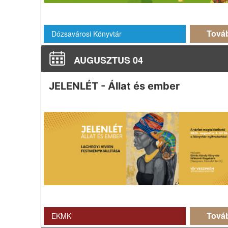
Tová
Dózsavárosi Könyvtár
AUGUSZTUS 04
JELENLÉT - Állat és ember
Tová
EKMK