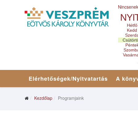
Nincsene
NYI
Hétfő
Kedd
Szerd
Csütört
Pénte
Szomb
Vasárn
Elérhetőségek/Nyitvatartás
A könyv
Kezdőlap
Programjaink