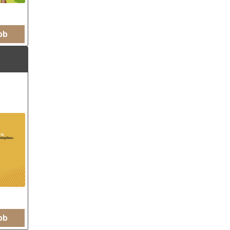
bb
bb