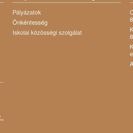
Pályázatok
C
8
Önkéntesség
K
Iskolai közösségi szolgálat
8
K
A