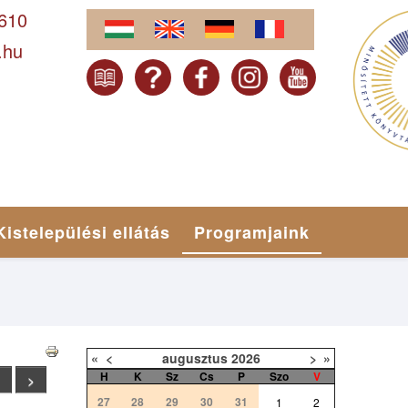
-610
.hu
Kistelepülési ellátás
Programjaink
«
<
augusztus
2026
>
»
H
K
Sz
Cs
P
Szo
V
<
>
27
28
29
30
31
1
2