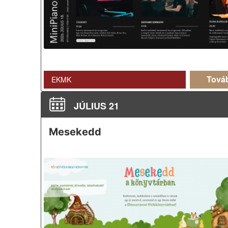
Tová
EKMK
JÚLIUS 21
Mesekedd