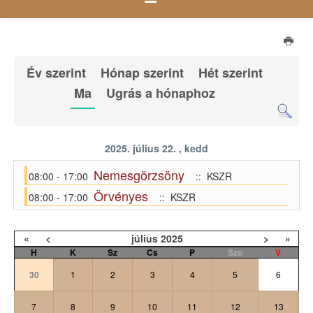
Év szerint
Hónap szerint
Hét szerint
Ma
Ugrás a hónaphoz
2025. július 22. , kedd
Nemesgörzsöny
08:00 - 17:00
:: KSZR
Örvényes
08:00 - 17:00
:: KSZR
«
<
július
2025
>
»
H
K
Sz
Cs
P
Szo
V
30
1
2
3
4
5
6
7
8
9
10
11
12
13