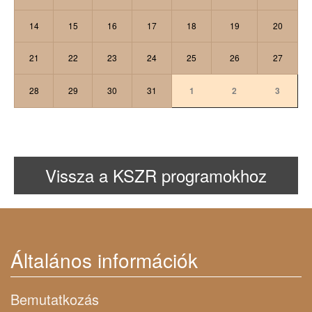
14
15
16
17
18
19
20
21
22
23
24
25
26
27
28
29
30
31
1
2
3
Vissza a KSZR programokhoz
Általános információk
Bemutatkozás