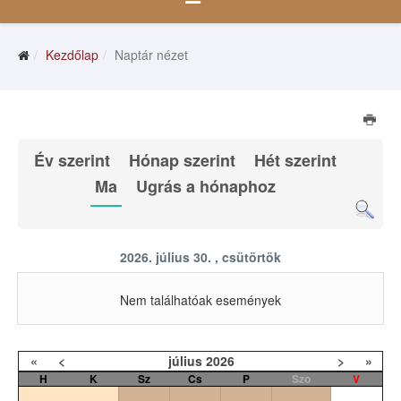
Kezdőlap
Naptár nézet
Év szerint
Hónap szerint
Hét szerint
Ma
Ugrás a hónaphoz
2026. július 30. , csütörtök
Nem találhatóak események
«
<
július
2026
>
»
H
K
Sz
Cs
P
Szo
V